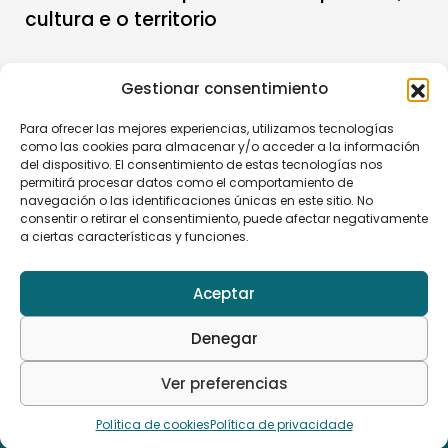
cultura e o territorio
Gestionar consentimiento
Para ofrecer las mejores experiencias, utilizamos tecnologías
como las cookies para almacenar y/o acceder a la información
del dispositivo. El consentimiento de estas tecnologías nos
permitirá procesar datos como el comportamiento de
navegación o las identificaciones únicas en este sitio. No
consentir o retirar el consentimiento, puede afectar negativamente
a ciertas características y funciones.
Fundación Bretal
Aceptar
Rúa Pontevedra 4 – 3º, 36201 Vigo (Pontevedra)
info@fundacionbretal.com
Denegar
Ver preferencias
Política de privacidade
Política de cookies
Política de cookies
Política de privacidade