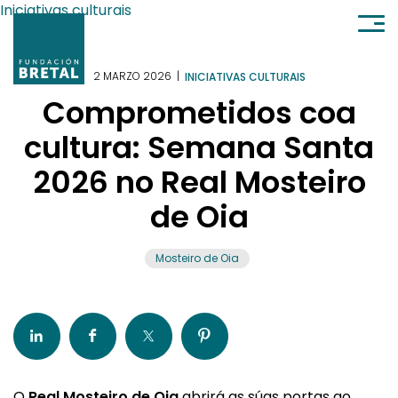
Ir al contenido
Iniciativas culturais
2 MARZO 2026
|
INICIATIVAS CULTURAIS
Comprometidos coa
cultura: Semana Santa
2026 no Real Mosteiro
de Oia
Mosteiro de Oia
O
Real Mosteiro de Oia
abrirá as súas portas ao