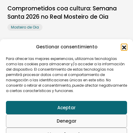
Comprometidos coa cultura: Semana
Santa 2026 no Real Mosteiro de Oia
Mosteiro de Oia
Gestionar consentimiento
Para ofrecer las mejores experiencias, utilizamos tecnologías
como las cookies para almacenar y/o acceder a la información
del dispositivo. El consentimiento de estas tecnologías nos
permitirá procesar datos como el comportamiento de
navegación o las identificaciones únicas en este sitio. No
consentir o retirar el consentimiento, puede afectar negativamente
a ciertas características y funciones.
Fundación Bretal
Aceptar
Rúa Pontevedra 4 – 3º, 36201 Vigo (Pontevedra)
info@fundacionbretal.com
Denegar