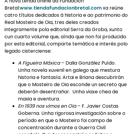
A nova tenda online da Fundación
Bretal:
www.tiendafundacionbretal.com
xa reúne
catro títulos dedicados á historia e ao patrimonio do
Real Mosteiro de Oia, tres deles creados
integramente pola editorial Serra da Groba, xunto
cun cuarto volume que, aínda que non foi producido
por esta editorial, comparte temática e interés polo
legado cisterciense:
A Figueira Máxica
– Dalia González Puído.
Unha novela xuvenil en galego que mestura
historia e fantasía. Artai e Briana descubrirán
que o Mosteiro de Oia esconde un secreto que
deberán desentrañar. Unha viaxe chea de
maxia e aventura.
En 1939 nos vimos en Oia
– F. Javier Costas
Goberna. Unha rigorosa investigación sobre o
período en que o Mosteiro foi campo de
concentración durante a Guerra Civil