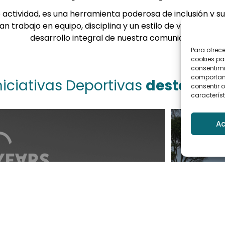
o actividad, es una herramienta poderosa de inclusión y
iran trabajo en equipo, disciplina y un estilo de vida saluda
desarrollo integral de nuestra comunidad.
Para ofrec
cookies pa
consentimi
comportami
niciativas Deportivas
destacad
consentir o
característ
Ac
Sesiones de